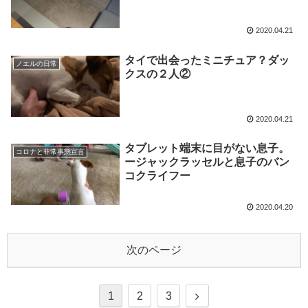
2020.04.21
タイで出会ったミニチュア？ダッ
ノエルの日常
クスの２人②
2020.04.21
タブレット端末に目がない息子。
コロナと非常事態宣言
ージャックラッセルと息子のバン
コクライフー
2020.04.20
次のページ
1
2
3