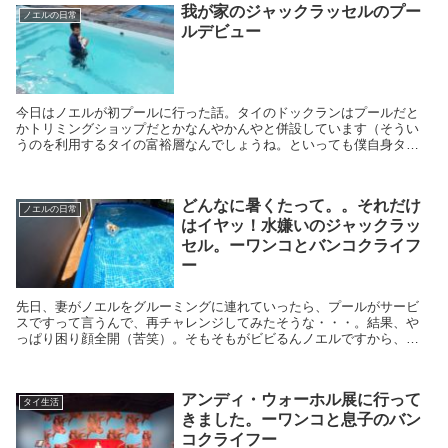
我が家のジャックラッセルのプー
ノエルの日常
ルデビュー
今日はノエルが初プールに行った話。タイのドックランはプールだと
かトリミングショップだとかなんやかんやと併設しています（そうい
うのを利用するタイの富裕層なんでしょうね。といっても僕自身タイ
のドックランのスタンダードがわかっていませんが…笑）。
どんなに暑くたって。。それだけ
ノエルの日常
はイヤッ！水嫌いのジャックラッ
セル。ーワンコとバンコクライフ
ー
先日、妻がノエルをグルーミングに連れていったら、プールがサービ
スですって言うんで、再チャレンジしてみたそうな・・・。結果、や
っぱり困り顔全開（苦笑）。そもそもがビビるんノエルですから、好
奇心は旺盛でもよくわからんことには楽しめないようです。
アンディ・ウォーホル展に行って
タイ生活
きました。ーワンコと息子のバン
コクライフー