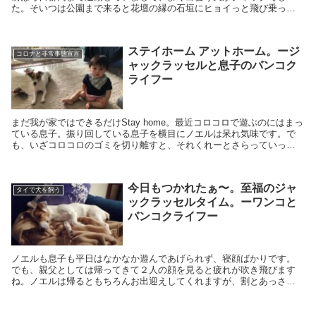
た。そいつは公園まで来ると花壇の縁の石垣にヒョイっと飛び乗って
また飼い主さんと一緒にトコトコーと歩いて行くんです。こんな素敵
な犬は他にいない！と思い込んでましたが、いまでもそれは変わりま
せん。
ステイホーム アットホーム。ージ
コロナと非常事態宣言
ャックラッセルと息子のバンコク
ライフー
まだ我が家ではできるだけStay home。最近コロコロで遊ぶのにはまっ
ている息子。振り回している息子を横目にノエルは呆れ気味です。で
も、いざコロコロのゴミを切り離すと、それくれーとさらっていって
大興奮。ビリビリにします（苦笑）。結局、似た者同士ですね（笑）
今日もつかれたぁ〜。至福のジャ
タイで犬を飼う
ックラッセルタイム。ーワンコと
バンコクライフー
ノエルも息子も平日はなかなか遊んであげられず、寝顔ばかりです。
でも、親父としては帰ってきて２人の顔を見ると疲れが吹き飛びます
ね。ノエルは帰るともちろんお出迎えしてくれますが、割とあっさり
と寝ます。妻が１日２回散歩に連れて行ってくれているおかげです。