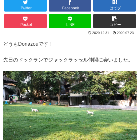
Twitter
Facebook
はてブ
Pocket
LINE
コピー
2020.12.31
2020.07.23
どうもDonazouです！
先日のドックランでジャックラッセル仲間に会いました。