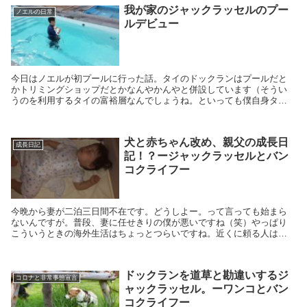
我が家のジャックラッセルのプー
ノエルの日常
ルデビュー
今日はノエルが初プールに行った話。タイのドックランはプールだと
かトリミングショップだとかなんやかんやと併設しています（そうい
うのを利用するタイの富裕層なんでしょうね。といっても僕自身タイ
のドックランのスタンダードがわかっていませんが…笑）。
犬と赤ちゃん改め、親父の成長日
成長日記
記！？ージャックラッセルとバン
コクライフー
今晩から妻が二泊三日間不在です。どうしよー。って言っても始まら
ないんですが。普段、妻に任せきりの僕が悪いですね（笑）やっぱり
こういうときの海外生活はちょっとつらいですね。近くに頼る人はだ
れもいないですから。でもその分家族の絆は深くなるのかもしれませ
ん。
ドックランを道草と勘違いするジ
コロナと非常事態宣言
ャックラッセル。ーワンコとバン
コクライフー