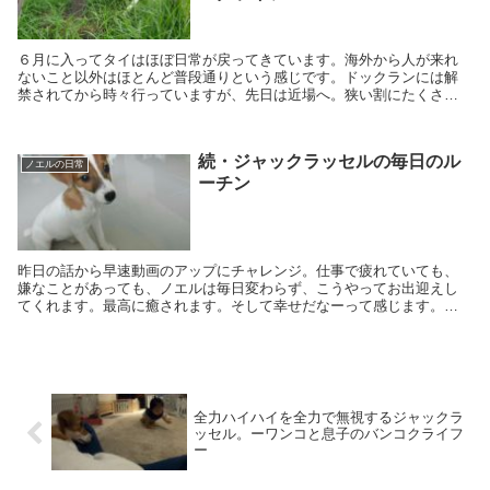
６月に入ってタイはほぼ日常が戻ってきています。海外から人が来れ
ないこと以外はほとんど普段通りという感じです。ドックランには解
禁されてから時々行っていますが、先日は近場へ。狭い割にたくさん
の犬が来るのでちょっと心配してましたが、全くの杞憂でした（笑）
続・ジャックラッセルの毎日のル
ノエルの日常
ーチン
昨日の話から早速動画のアップにチャレンジ。仕事で疲れていても、
嫌なことがあっても、ノエルは毎日変わらず、こうやってお出迎えし
てくれます。最高に癒されます。そして幸せだなーって感じます。毎
日ありがとう、ノエル。
全力ハイハイを全力で無視するジャックラ
ッセル。ーワンコと息子のバンコクライフ
ー