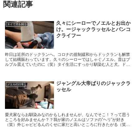
関連記事
久々にシーローでノエルとお出か
タイで犬を飼う
け。ージャックラッセルとバンコ
クライフー
昨日は近所のドックランへ。コロナの規制緩和からドックランも解禁
して結構賑わっています。久々のシーローではしゃぐノエル。昔はブ
ルブル震えていたのに（笑）タイ生活にすっかり馴染む人と犬。ドッ
クランの話はまた今度。
ジャングル大帝ばりのジャックラ
ノエルの日常
ッセル
愛犬家ならお馴染みなのかもしれませんが、なんでそこ！？って思う
ところを好みませんか？？我が家のノエルはソファの”ヘリ”が好き
（笑）外じゃビビるんのくせに家だと高いところに行きたがる（笑）
ワンコあるある？それともジャックあるある？？ですかね〜