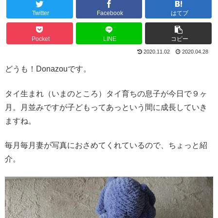
Twitter
Facebook
はてブ
Pocket
LINE
コピー
2020.11.02
2020.04.28
どうも！Donazouです。
タイ生まれ（いまのところ）タイ育ちの息子が今日で９ヶ
月。月並みですが子どもってあっという間に成長していき
ますね。
毎月毎月妻が写真におさめてくれているので、ちょっと紹
介。