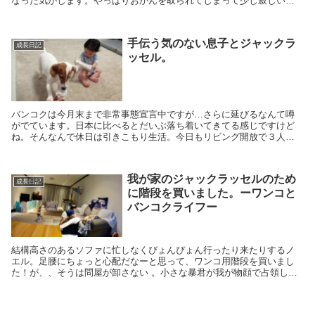
なった気がします。やっぱりおかんを取られてしまって少し寂しいの
かな。
手伝う気のない息子とジャックラ
成長日記
ッセル。
バンコクは今月末まで非常事態宣言中ですが…さらに延びるなんて噂
がでています。日本に比べるとだいぶ落ち着いてきてる感じですけど
ね。そんなんで休日は引きこもり生活。今日もリビング開放で３人ワ
チャワチャ。ついでにノエルの毛を掃除しようかとコロコロしている
と…
我が家のジャックラッセルのため
成長日記
に階段を買いました。ーワンコと
バンコクライフー
結構高さのあるソファに忙しなくぴょんぴょん行ったり来たりするノ
エル。足腰にちょっと心配だなーと思って、ワンコ用階段を買いまし
た！が、、そうは問屋が卸さない 。小さな暴君が我が物顔で占領し始
めました（笑）