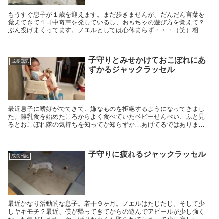
もうすぐ息子が１歳を迎えます。まだ歩きませんが、だんだん言葉を
覚えてきて１日中奇声を発しているし、おもちゃの遊び方を覚えて？
ぶん投げまくってます。ノエルとしては心休まらず・・・（笑）相変
わらず、息子から逃げまどっております。
子守りとみせかけておこぼれにあ
成長日記
ずかるジャックラッセル
最近息子に嗜好がでてきて、嫌なものを拒絶するようになってきまし
た。離乳食を始めたころからよく食べていたベビーせんべい、ふと見
るとおこぼれ隊の気持ちを知ってか知らずか…あげてるではありませ
んか！
子守りに疲れるジャックラッセル
成長日記
最近かなり活動的な息子。若干９ヶ月。ノエルはたじたじ。そして少
しヤキモチ？最近、僕が帰ってきてからの遊んでアピールが少し強く