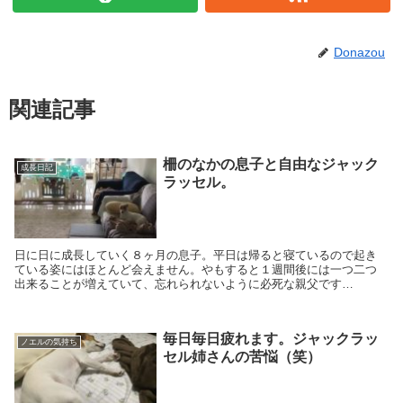
Donazou
関連記事
柵のなかの息子と自由なジャック
成長日記
ラッセル。
日に日に成長していく８ヶ月の息子。平日は帰ると寝ているので起き
ている姿にはほとんど会えません。やもすると１週間後には一つ二つ
出来ることが増えていて、忘れられないように必死な親父です
（笑）。昨日ふとキッチンからリビングをのぞいてみると・・・ジー
っと姉を見つめる息子の姿が。
毎日毎日疲れます。ジャックラッ
ノエルの気持ち
セル姉さんの苦悩（笑）