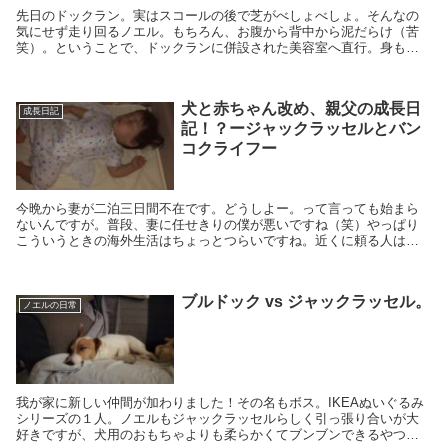
先日のドックラン。実はスコールの後で芝がべしょべしょ。そんなの
気にせず走り回るノエル。もちろん、お腹から背中から泥だらけ（苦
笑）。ということで、ドックランに併設された美容室へ直行。身も心
もキレイになって帰宅。しばらく気づかなかったのですが…ふと妻
が、、
犬と赤ちゃん改め、親父の成長日
成長日記
記！？ージャックラッセルとバン
コクライフー
今晩から妻が二泊三日間不在です。どうしよー。って言っても始まら
ないんですが。普段、妻に任せきりの僕が悪いですね（笑）やっぱり
こういうときの海外生活はちょっとつらいですね。近くに頼る人はだ
れもいないですから。でもその分家族の絆は深くなるのかもしれませ
ん。
ブルドック vs ジャックラッセル。
ノエルの日常
我が家に新しい仲間が加わりました！その名もボス。IKEAぬいぐるみ
シリーズの１人。ノエルもジャックラッセルらしく引っ張り合いが大
好きですが、犬用のおもちゃよりも柔らかくてブンブンできるやつが