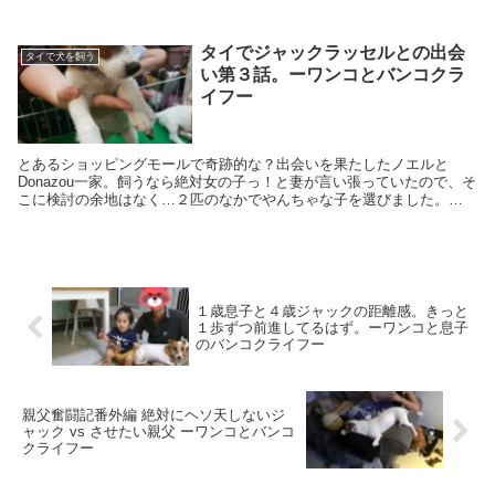
いいみたい。IKEAのぬいぐるみがマッチしています。
タイでジャックラッセルとの出会
タイで犬を飼う
い第３話。ーワンコとバンコクラ
イフー
とあるショッピングモールで奇跡的な？出会いを果たしたノエルと
Donazou一家。飼うなら絶対女の子っ！と妻が言い張っていたので、そ
こに検討の余地はなく…２匹のなかでやんちゃな子を選びました。い
まではよかったのかなと思っています。
１歳息子と４歳ジャックの距離感。きっと
１歩ずつ前進してるはず。ーワンコと息子
のバンコクライフー
親父奮闘記番外編 絶対にヘソ天しないジ
ャック vs させたい親父 ーワンコとバンコ
クライフー