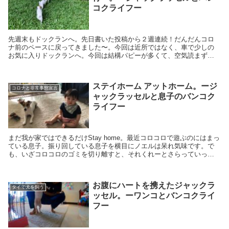
コクライフー
先週末もドックランへ。先日書いた投稿から２週連続！だんだんコロ
ナ前のペースに戻ってきました〜。今回は近所ではなく、車で少しの
お気に入りドックランへ。今回は結構パピーが多くて、空気読まずに
犬見知りノエルに果敢に挑んでくる猛者達がたくさん（笑）
ステイホーム アットホーム。ージ
コロナと非常事態宣言
ャックラッセルと息子のバンコク
ライフー
まだ我が家ではできるだけStay home。最近コロコロで遊ぶのにはまっ
ている息子。振り回している息子を横目にノエルは呆れ気味です。で
も、いざコロコロのゴミを切り離すと、それくれーとさらっていって
大興奮。ビリビリにします（苦笑）。結局、似た者同士ですね（笑）
お腹にハートを携えたジャックラ
タイで犬を飼う
ッセル。ーワンコとバンコクライ
フー