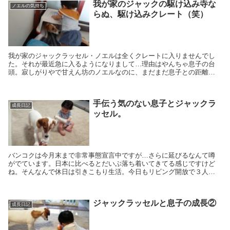
我が家のジャックの駆け込み寺な
ノエルの気持ち
らぬ、駆け込みクレート（笑）
我が家のジャックラッセル・ノエルは全くクレートに入りませんでし
た。それが最近急に入るようになりまして…理由はやんちゃ息子の台
頭。寂しがりやで甘えん坊のノエルなのに、まだまだ息子との距離は
縮まらないようです。今は静かに見守るしかないですね。
手伝う気のない息子とジャックラ
成長日記
ッセル。
バンコクは今月末まで非常事態宣言中ですが…さらに延びるなんて噂
がでています。日本に比べるとだいぶ落ち着いてきてる感じですけど
ね。そんなんで休日は引きこもり生活。今日もリビング開放で３人ワ
チャワチャ。ついでにノエルの毛を掃除しようかとコロコロしている
と…
ジャックラッセルと息子の成長②
成長日記