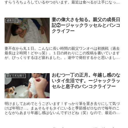
すらうろちょろしているやつがいます。最近は食べるが上手になった
息子。全然おこぼれに預かれないノエルでした（笑）。
妻の偉大さを知る。親父の成長日
成長日記
記②ージャックラッセルとバンコ
クライフー
妻不在から丸１日。こんなに長い時間の親父ワンオペは初挑戦（過去
最長は２時間！どやっ笑）。１日の終わりにこの投稿を書いています
が、びっくりするほど疲れました。。途中で発狂するかと思いました
（笑）。
おむつ一丁の正月。年越し感のな
タイで犬を飼う
いタイ生活です。ージャックラッ
セルと息子のバンコクライフー
明けましておめでとうございます！すっかり筆を置き去りにして気づ
けば年明け…。まぁそもそもタイにいると季節感ゼロなので毎年のこ
とながらあまり年越し感はないんですけどね（笑）なので、最近の日
常と合わせて、今年の抱負的なものを書いてみようと思います。