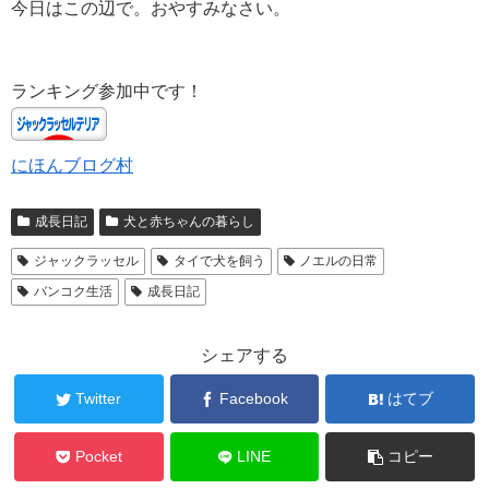
今日はこの辺で。おやすみなさい。
ランキング参加中です！
にほんブログ村
成長日記
犬と赤ちゃんの暮らし
ジャックラッセル
タイで犬を飼う
ノエルの日常
バンコク生活
成長日記
シェアする
Twitter
Facebook
はてブ
Pocket
LINE
コピー